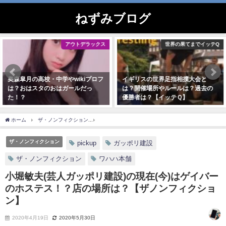
ねずみブログ
アウトデラックス
世界の果てまでイッテQ
奥森皐月の高校・中学やwikiプロフ
イギリスの世界足指相撲大会と
は？おはスタのおはガールだっ
は？開催場所やルールは？過去の
た！？
優勝者は？【イッテＱ】
2020年11月10日
2020年5月17日
ホーム
ザ・ノンフィクション
小堀敏夫(芸人ガッポリ建設)の現在(今)はゲイバーの
ザ・ノンフィクション
pickup
ガッポリ建設
ザ・ノンフィクション
ワハハ本舗
小堀敏夫(芸人ガッポリ建設)の現在(今)はゲイバー
のホステス！？店の場所は？【ザノンフィクショ
ン】
2020年4月19日
2020年5月30日