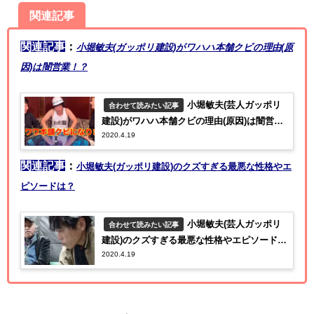
関連記事
関連記事
：
小堀敏夫(ガッポリ建設)がワハハ本舗クビの理由(原
因)は闇営業！？
小堀敏夫(芸人ガッポリ
合わせて読みたい記事
建設)がワハハ本舗クビの理由(原因)は闇営
2020.4.19
業！？【ザノンフィクション】
関連記事
：
小堀敏夫(ガッポリ建設)のクズすぎる最悪な性格やエ
ピソードは？
小堀敏夫(芸人ガッポリ
合わせて読みたい記事
建設)のクズすぎる最悪な性格やエピソード
2020.4.19
は？【ザノンフィクション】