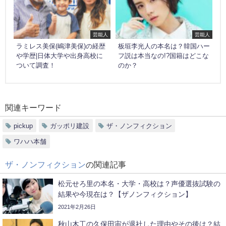
芸能人
芸能人
ラミレス美保(嶋津美保)の経歴
板垣李光人の本名は？韓国ハー
や学歴|日体大学や出身高校に
フ説は本当なの!?国籍はどこな
ついて調査！
のか？
関連キーワード
pickup
ガッポリ建設
ザ・ノンフィクション
ワハハ本舗
ザ・ノンフィクション
の関連記事
松元せろ里の本名・大学・高校は？声優選抜試験の
結果や今現在は？【ザノンフィクション】
2021年2月26日
秋山木工の久保田宙が退社した理由やその後は？結