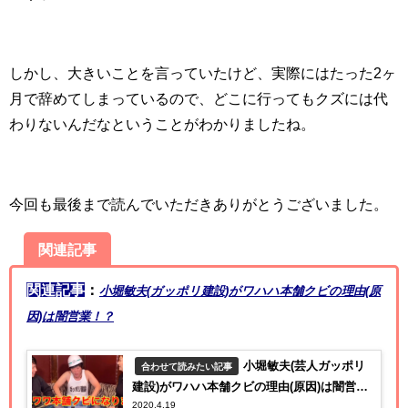
しかし、大きいことを言っていたけど、実際にはたった2ヶ
月で辞めてしまっているので、どこに行ってもクズには代
わりないんだなということがわかりましたね。
今回も最後まで読んでいただきありがとうございました。
関連記事
関連記事
：
小堀敏夫(ガッポリ建設)がワハハ本舗クビの理由(原
因)は闇営業！？
小堀敏夫(芸人ガッポリ
合わせて読みたい記事
建設)がワハハ本舗クビの理由(原因)は闇営
2020.4.19
業！？【ザノンフィクション】