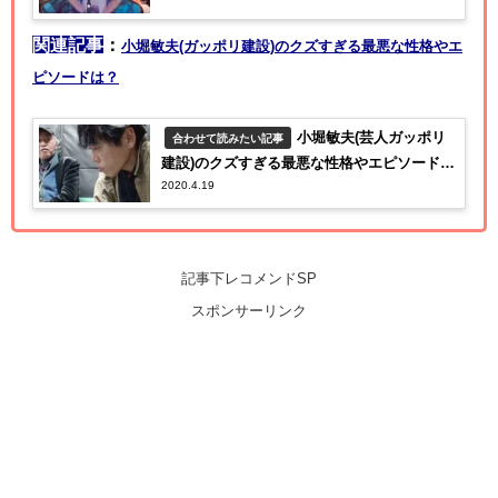
関連記事
：
小堀敏夫(ガッポリ建設)のクズすぎる最悪な性格やエ
ピソードは？
小堀敏夫(芸人ガッポリ
合わせて読みたい記事
建設)のクズすぎる最悪な性格やエピソード
2020.4.19
は？【ザノンフィクション】
記事下レコメンドSP
スポンサーリンク