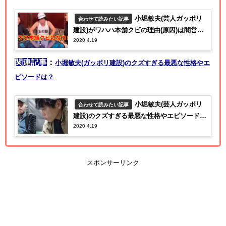
小堀敏夫(芸人ガッポリ
合わせて読みたい記事
建設)がワハハ本舗クビの理由(原因)は闇営
2020.4.19
業！？【ザノンフィクション】
関連記事
：
小堀敏夫(ガッポリ建設)のクズすぎる最悪な性格やエ
ピソードは？
小堀敏夫(芸人ガッポリ
合わせて読みたい記事
建設)のクズすぎる最悪な性格やエピソード
2020.4.19
は？【ザノンフィクション】
スポンサーリンク