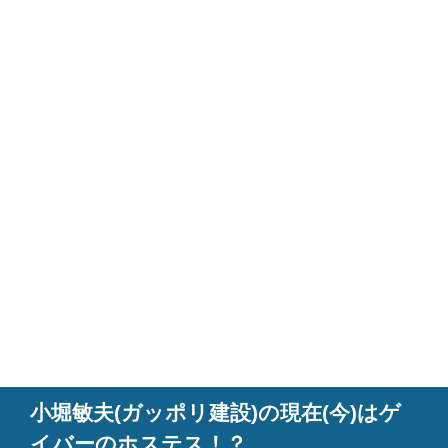
小堀敏夫(ガッポリ建設)の現在(今)はゲ
イバーのホステス！？