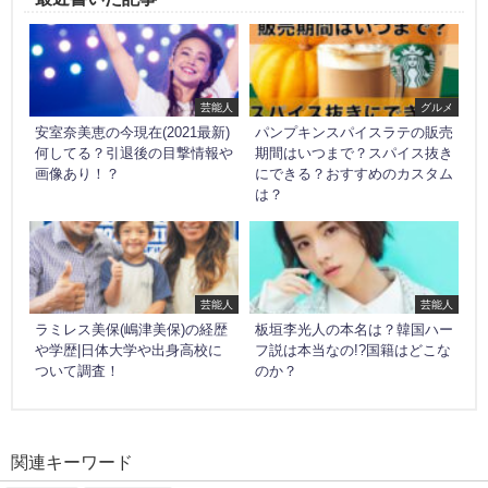
芸能人
グルメ
安室奈美恵の今現在(2021最新)
パンプキンスパイスラテの販売
何してる？引退後の目撃情報や
期間はいつまで？スパイス抜き
画像あり！？
にできる？おすすめのカスタム
は？
芸能人
芸能人
ラミレス美保(嶋津美保)の経歴
板垣李光人の本名は？韓国ハー
や学歴|日体大学や出身高校に
フ説は本当なの!?国籍はどこな
ついて調査！
のか？
関連キーワード