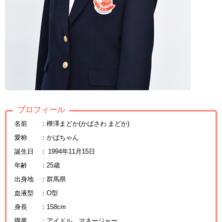
プロフィール
名前 ：樺澤まどか(かばさわ まどか)
愛称 ：かばちゃん
誕生日 ： 1994年11月15日
年齢 ：25歳
出身地 ：群馬県
血液型 ：O型
身長 ：158cm
職業 ：アイドル、マネージャー