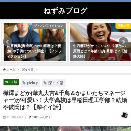
ねずみブログ
ザ・ノンフィクション
情熱大陸
切替義典(御成座)のwiki経歴は？妻
中西麻耶がかっこいい！？事故の
(嫁)や子供について調査！【ノンフ
原因とは？年齢/出身/旦那は？【情
ィクション】
熱大陸】
2020年3月7日
2019年12月1日
ホーム
深イイ話
樺澤まどか(華丸大吉&千鳥＆かまいたちマネージャー)が可愛い！
深イイ話
pickup
深イイ話
樺澤まどか(華丸大吉&千鳥＆かまいたちマネージ
ャー)が可愛い！大学高校は早稲田理工学部？結婚
や彼氏は？【深イイ話】
2020年6月1日
2020年6月1日