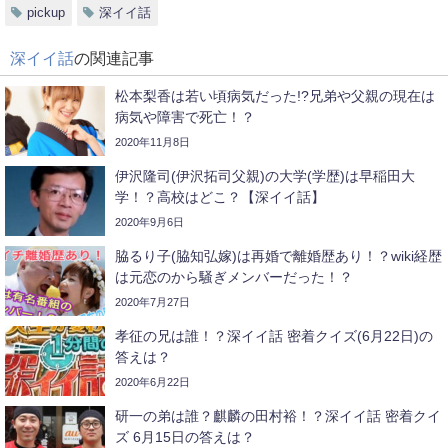
pickup
深イイ話
深イイ話
の関連記事
松本梨香は若い頃病気だった!?兄弟や父親の現在は
病気や障害で死亡！？
2020年11月8日
伊沢隆司(伊沢拓司父親)の大学(学歴)は早稲田大
学！？高校はどこ？【深イイ話】
2020年9月6日
脇るり子(脇知弘嫁)は再婚で離婚歴あり！？wiki経歴
は元恋のから騒ぎメンバーだった！？
2020年7月27日
孝征の兄は誰！？深イイ話 密着クイズ(6月22日)の
答えは？
2020年6月22日
研一の弟は誰？麒麟の田村裕！？深イイ話 密着クイ
ズ 6月15日の答えは？