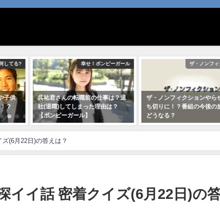
ボンビーガール
ザ・ノンフィクション
ザ・ノン
仕事は？退
ザ・ノンフィクションやらせで打
續(つづき)夕美子の夫(
理由は？
ち切りに！？番組の今後の放送は
は病気で死亡！？給料
どうなる？
くら？【ザノンフィク
2020年7月13日
2020年6月28日
(6月22日)の答えは？
イイ話 密着クイズ(6月22日)の