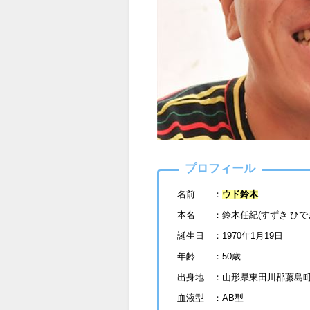
プロフィール
名前 ：
ウド鈴木
本名 ：鈴木任紀(すずき ひで
誕生日 ：1970年1月19日
年齢 ：50歳
出身地 ：山形県東田川郡藤島
血液型 ：AB型