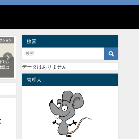
フィクション
検索
情熱大陸
幸せ！ボ
旦那)・浩一
小林陵侑経歴・成績・総合優勝回
ボンビーラブさとる(関口
データはありません
・職業はい
数やメダル数・姉弟についても調
家はホテル御曹司！自宅
ション】
べてみた！【情熱大陸】
所)はどこ？
管理人
2020年2月8日
2021年3月7日
答