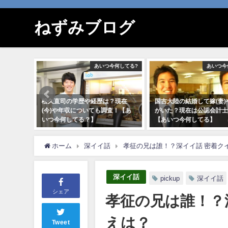
ねずみブログ
いつ今何してる?
あいつ今何してる?
幸せ！
歴は？現在
国吉大陸の結婚して嫁(妻)や子供
呉祐君さんの転職前の
も調査！【あ
がいた？現在は公認会計士！？
社(退職)してしまった
【あいつ今何してる】
【ボンビーガール】
2020年9月16日
2020年10月12日
ホーム
深イイ話
孝征の兄は誰！？深イイ話 密着クイズ
深イイ話
pickup
深イイ話
シェア
孝征の兄は誰！？深
えは？
Tweet