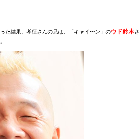
ウド鈴木
いった結果、孝征さんの兄は、「キャイ〜ン」の
た。