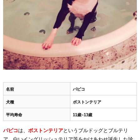
名前
パピコ
犬種
ボストンテリア
平均寿命
11歳~13歳
パピコ
は、
ボストンテリア
というブルドッグとブルテリ
ア、白いイングリッシュテリア等をかけあわせ誕生した珍