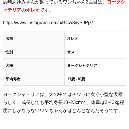
浜崎あゆみさんが飼っているワンちゃん2匹目は、
ヨークシ
ャテリア
の
オレオ
です。
https://www.instagram.com/p/BCw8vySJPjz/
名前
オレオ
性別
オス
犬種
ヨークシャテリア
平均寿命
13歳~16歳
ヨークシャテリアは、犬の中ではチワワに次ぐ小型な犬種
らしく、成長しても平均身長18~23cmで、体重は2～3kg程
度にしかならないワンちゃんがほとんどなんだそうです。