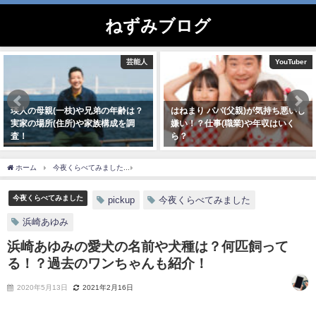
ねずみブログ
芸能人
YouTuber
瑛人の母親(一枝)や兄弟の年齢は？
はねまり パパ(父親)が気持ち悪いし
実家の場所(住所)や家族構成を調
嫌い！？仕事(職業)や年収はいく
査！
ら？
2021年1月22日
2020年10月18日
ホーム
今夜くらべてみました
浜崎あゆみの愛犬の名前や犬種は？何匹飼ってる！？
今夜くらべてみました
pickup
今夜くらべてみました
浜崎あゆみ
浜崎あゆみの愛犬の名前や犬種は？何匹飼って
る！？過去のワンちゃんも紹介！
2020年5月13日
2021年2月16日