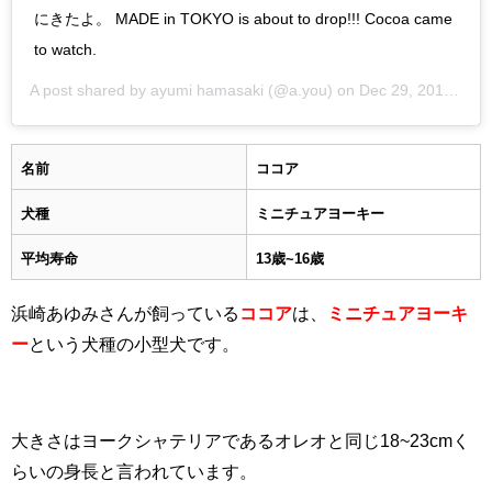
にきたよ。 MADE in TOKYO is about to drop!!! Cocoa came
to watch.
A post shared by
ayumi hamasaki
(@a.you) on
Dec 29, 2015 at 1:07am PST
名前
ココア
犬種
ミニチュアヨーキー
平均寿命
13歳~16歳
浜崎あゆみさんが飼っている
ココア
は、
ミニチュアヨーキ
ー
という犬種の小型犬です。
大きさはヨークシャテリアであるオレオと同じ18~23cmく
らいの身長と言われています。