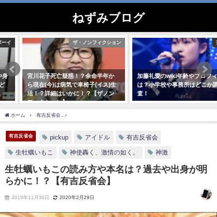
ねずみブログ
ザ・ノンフィクション
芸能人
宮川花子死亡疑惑！？余命半年か
加藤礼愛のwiki年齢やプロフィール
ら現在(今)は病気で車椅子(イス)生
は？小学校や事務所はどこか調
活！？詳細はいかに！？【ザノン
査！
フィクション】
2021年2月9日
2020年2月22日
ホーム
有吉反省会
生牡蠣いもこの読み方や本名は？過去や出身が明らかに！？【有
有吉反省会
pickup
アイドル
有吉反省会
生牡蠣いもこ
神使轟く、激情の如く。
神激
生牡蠣いもこの読み方や本名は？過去や出身が明
らかに！？【有吉反省会】
2019年11月30日
2020年2月29日