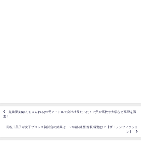
熊崎優美(ゆんちゃんねる)の元アイドルで会社社長だった！？父や高校や大学など経歴を調
査！
長谷川美子が女子プロレス初試合の結果は…？年齢/経歴/身長/家族は？【ザ・ノンフィクショ
ン】