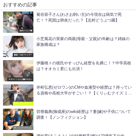
おすすめの記事
菊谷節子さん(わさお飼い主)の今現在は病気で死
亡！？死因は肺炎だった？【志村どうぶつ園】
志村どうぶつ園
小芝風花の実家の両親(母親・父親)の年齢は？姉妹の
家族構成は？
爆報！THEフライデー
伊藤桃々の彼氏やすっぴん経歴を丸裸に！？中学高校
は？オオカミ君にも出演！
オオカミくんには騙されない
井桁弘恵(ゼロワン)のCMや血液型や経歴は？持ってい
る資格や高校大学がすごい！？【くりぃむクイズ ミラ
クル9】
仮面ライダーゼロワン
切替義典(御成座)のwiki経歴は？妻(嫁)や子供について
調査！【ノンフィクション】
ザ・ノンフィクション
酒向芳(さこうよし)の結婚相手(嫁)は23歳年下の女