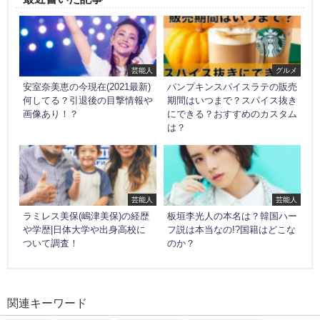
芸能人
グルメ
安室奈美恵の今現在(2021最新)
パンプキンスパイスラテの販売
何してる？引退後の目撃情報や
期間はいつまで？スパイス抜き
画像あり！？
にできる？おすすめのカスタム
は？
芸能人
芸能人
ラミレス美保(嶋津美保)の経歴
板垣李光人の本名は？韓国ハー
や学歴|日体大学や出身高校に
フ説は本当なの!?国籍はどこな
ついて調査！
のか？
関連キーワード