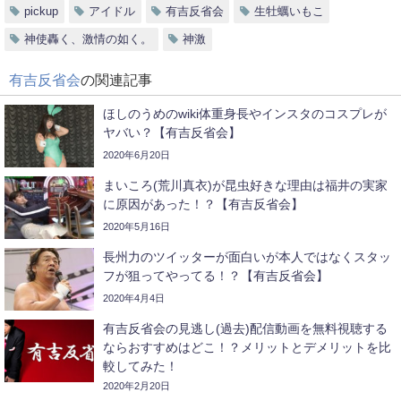
pickup
アイドル
有吉反省会
生牡蠣いもこ
神使轟く、激情の如く。
神激
有吉反省会
の関連記事
ほしのうめのwiki体重身長やインスタのコスプレが
ヤバい？【有吉反省会】
2020年6月20日
まいころ(荒川真衣)が昆虫好きな理由は福井の実家
に原因があった！？【有吉反省会】
2020年5月16日
長州力のツイッターが面白いが本人ではなくスタッ
フが狙ってやってる！？【有吉反省会】
2020年4月4日
有吉反省会の見逃し(過去)配信動画を無料視聴する
ならおすすめはどこ！？メリットとデメリットを比
較してみた！
2020年2月20日