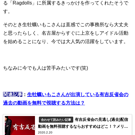
る「Ragdolls」に所属するきっかけを作ってくれたそうで
す。
そのとき生牡蠣いもこさんは直感でこの事務所なら大丈夫
と思ったらしく、名古屋からすぐに上京をしアイドル活動
を始めることになり、今では大人気の活躍をしています。
ちなみに今でも人は苦手みたいです(笑)
関連記事
：
生牡蠣いもこさんが出演している
有吉反省会の
過去の動画を無料で視聴する方法は？
有吉反省会の見逃し(過去)配信
合わせて読みたい記事
動画を無料視聴するならおすすめはどこ！？メリッ
2020.2.20
トとデメリットを比較してみた！