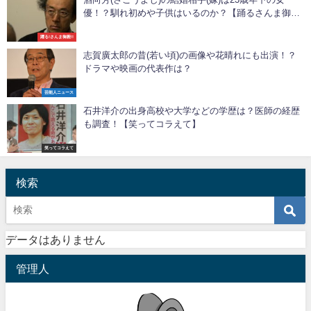
優！？馴れ初めや子供はいるのか？【踊るさんま御
殿】
躍る!さんま御殿!!
志賀廣太郎の昔(若い頃)の画像や花晴れにも出演！？
ドラマや映画の代表作は？
芸能人ニュース
石井洋介の出身高校や大学などの学歴は？医師の経歴
も調査！【笑ってコラえて】
笑ってコラえて
検索
データはありません
管理人