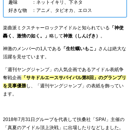
趣味 ：ネットイキリ、下ネタ
好きな物 ：アニメ、タピオカ、エロス
楽曲派ミクスチャーロックアイドルと知られている
「神使
轟く、激情の如く。」
略して
神激（しんげき）
。
神激のメンバーの1人である
「生牡蠣いもこ」
さんは絶大な
活躍を見せています。
「週刊ヤングジャンプ」の人気企画であるアイドル表紙争
奪戦企画
「サキドルエースサバイバル第8回」のグランプリ
を見事優勝
し、「週刊ヤングジャンプ」の表紙を飾ってい
ます。
2018年7月31日グループを代表して扶桑社「SPA!」主催の
「真夏のアイドル頂上決戦」に出場したりなどしました。