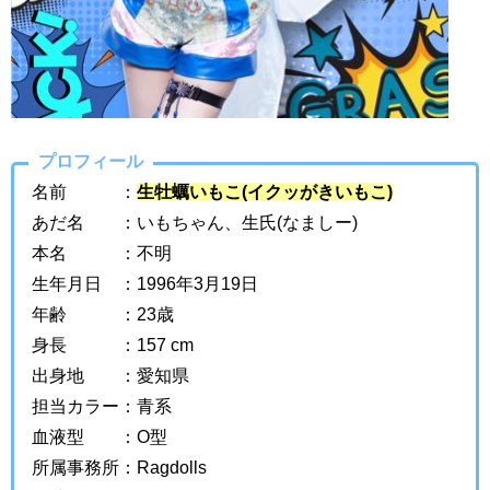
プロフィール
名前 ：
生牡蠣いもこ(イクッがきいもこ)
あだ名 ：いもちゃん、生氏(なましー)
本名 ：不明
生年月日 ：1996年3月19日
年齢 ：23歳
身長 ：157 cm
出身地 ：愛知県
担当カラー：青系
血液型 ：O型
所属事務所：Ragdolls