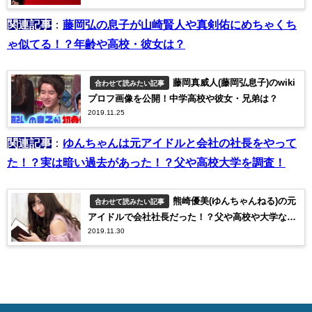
関連記事
：
藤岡弘の息子が山崎賢人や真剣佑にめちゃくち
ゃ似てる！？年齢や高校・彼女は？
藤岡真威人(藤岡弘息子)のwiki
合わせて読みたい記事
プロフ画像を公開！中学高校や彼女・兄弟は？
2019.11.25
関連記事
：
ゆんちゃんは元アイドルと会社の社長をやって
た！？実は暗い過去があった！？父や高校大学を調査！
熊崎優美(ゆんちゃんねる)の元
合わせて読みたい記事
アイドルで会社社長だった！？父や高校や大学など
2019.11.30
経歴を調査！