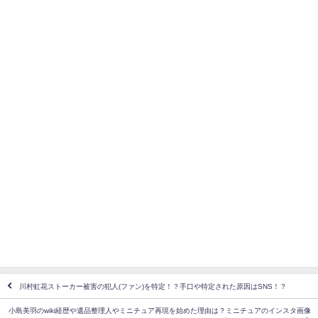
川村虹花ストーカー被害の犯人(ファン)を特定！？手口や特定された原因はSNS！？
小島美羽のwiki経歴や遺品整理人やミニチュア再現を始めた理由は？ミニチュアのインスタ画像