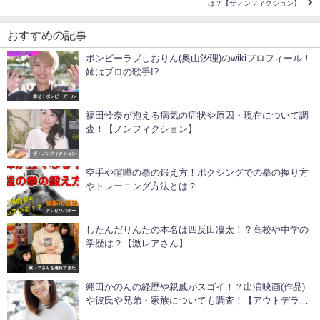
は？【ザノンフィクション】
おすすめの記事
ボンビーラブしおりん(奥山汐理)のwikiプロフィール！
姉はプロの歌手!?
幸せ！ボンビーガール
福田怜奈が抱える病気の症状や原因・現在について調
査！【ノンフィクション】
ザ・ノンフィクション
空手や喧嘩の拳の鍛え方！ボクシングでの拳の握り方
やトレーニング方法とは？
アンビリバボー
したんだりんたの本名は四反田凜太！？高校や中学の
学歴は？【激レアさん】
激レアさんを連れてきた
縄田かのんの経歴や親戚がスゴイ！？出演映画(作品)
や彼氏や兄弟・家族についても調査！【アウトデラッ
クス】