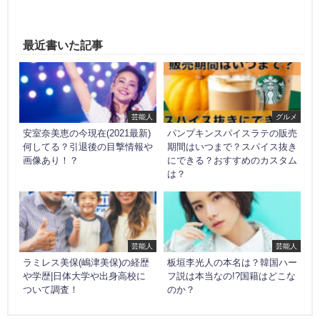
最近書いた記事
芸能人
グルメ
安室奈美恵の今現在(2021最新)
パンプキンスパイスラテの販売
何してる？引退後の目撃情報や
期間はいつまで？スパイス抜き
画像あり！？
にできる？おすすめのカスタム
は？
芸能人
芸能人
ラミレス美保(嶋津美保)の経歴
板垣李光人の本名は？韓国ハー
や学歴|日体大学や出身高校に
フ説は本当なの!?国籍はどこな
ついて調査！
のか？