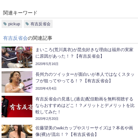
関連キーワード
pickup
有吉反省会
有吉反省会
の関連記事
まいころ(荒川真衣)が昆虫好きな理由は福井の実家
に原因があった！？【有吉反省会】
2020年5月16日
長州力のツイッターが面白いが本人ではなくスタッ
フが狙ってやってる！？【有吉反省会】
2020年4月4日
有吉反省会の見逃し(過去)配信動画を無料視聴する
ならおすすめはどこ！？メリットとデメリットを比
較してみた！
2020年2月20日
佐藤望美のwikiカップやスリーサイズは？本名や画
像(裸)が流出！？【有吉反省会】