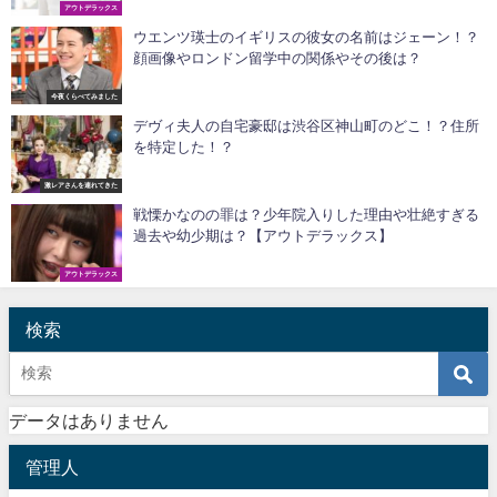
アウトデラックス
ウエンツ瑛士のイギリスの彼女の名前はジェーン！？
顔画像やロンドン留学中の関係やその後は？
今夜くらべてみました
デヴィ夫人の自宅豪邸は渋谷区神山町のどこ！？住所
を特定した！？
激レアさんを連れてきた
戦慄かなのの罪は？少年院入りした理由や壮絶すぎる
過去や幼少期は？【アウトデラックス】
アウトデラックス
検索
データはありません
管理人