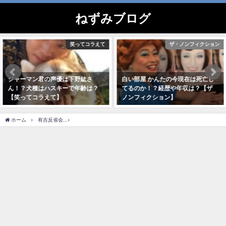
ねずみブログ
ザ・ノンフィクション
今夜くらべてみました
白い部屋 かんたの今現在は死亡し
ヤママチミキの歌い方がかわい
てるのか！？経歴や年収は？【ザ
い！？出身や本名・歳(年齢)も調
ノンフィクション】
査！
2020年10月11日
2020年3月18日
ホーム
有吉反省会
ほしのうめのwiki体重身長やインスタのコスプレがヤバい？【有吉