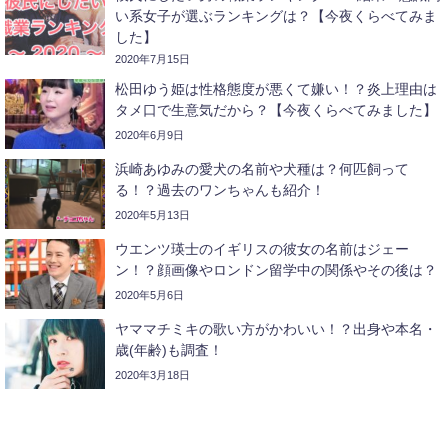
い系女子が選ぶランキングは？【今夜くらべてみま
した】
2020年7月15日
松田ゆう姫は性格態度が悪くて嫌い！？炎上理由は
タメ口で生意気だから？【今夜くらべてみました】
2020年6月9日
浜崎あゆみの愛犬の名前や犬種は？何匹飼って
る！？過去のワンちゃんも紹介！
2020年5月13日
ウエンツ瑛士のイギリスの彼女の名前はジェー
ン！？顔画像やロンドン留学中の関係やその後は？
2020年5月6日
ヤママチミキの歌い方がかわいい！？出身や本名・
歳(年齢)も調査！
2020年3月18日