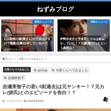
ねずみブログ
芸能人ニュース
芸能人ニュース
石田順裕の嫁(奥さん)や子供はいる
伊勢谷友介と宇多田ヒカルは結婚
の？職業(仕事)は何しているの？
をしていた！？元嫁(妻)だったとい
う真相は？
2020年10月11日
2020年9月8日
ホーム
今夜くらべてみました
吉瀬美智子の若い頃(過去)は元ヤンキー！？元カレ(彼
今夜くらべてみました
pickup
今夜くらべてみました
吉瀬美智子
吉瀬美智子の若い頃(過去)は元ヤンキー！？元カ
レ(彼氏)とのエピソードを告白！？
2020年4月8日
2020年4月8日