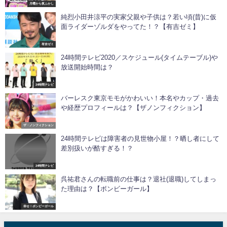
月曜から夜ふかし
純烈小田井涼平の実家父親や子供は？若い頃(昔)に仮
面ライダーゾルダをやってた！？【有吉ゼミ】
有吉ゼミ
24時間テレビ2020／スケジュール(タイムテーブル)や
放送開始時間は？
24時間テレビ
バーレスク東京モモがかわいい！本名やカップ・過去
や経歴プロフィールは？【ザノンフィクション】
ザ・ノンフィクション
24時間テレビは障害者の見世物小屋！？晒し者にして
差別扱いが酷すぎる！？
24時間テレビ
呉祐君さんの転職前の仕事は？退社(退職)してしまっ
た理由は？【ボンビーガール】
幸せ！ボンビーガール