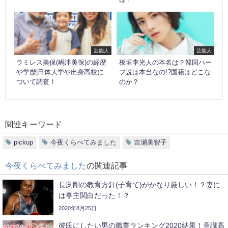
芸能人
芸能人
ラミレス美保(嶋津美保)の経歴
板垣李光人の本名は？韓国ハー
や学歴|日体大学や出身高校に
フ説は本当なの!?国籍はどこな
ついて調査！
のか？
関連キーワード
pickup
今夜くらべてみました
吉瀬美智子
今夜くらべてみました
の関連記事
長渕剛の教育方針(子育て)がかなり厳しい！？妻に
は亭主関白だった！？
2020年8月25日
彼氏にしたい男の職業ランキング2020結果！意識高