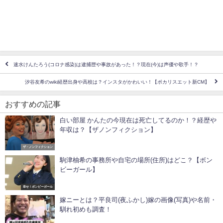
速水けんたろう(コロナ感染)は逮捕歴や事故があった！？現在(今)は声優や歌手！？
汐谷友希のwiki経歴出身や高校は？インスタがかわいい！【ポカリスエット新CM】
おすすめの記事
白い部屋 かんたの今現在は死亡してるのか！？経歴や
年収は？【ザノンフィクション】
ザ・ノンフィクション
駒津柚希の事務所や自宅の場所(住所)はどこ？【ボン
ビーガール】
幸せ！ボンビーガール
嫁ニーとは？平良司(夜ふかし)嫁の画像(写真)や名前・
馴れ初めも調査！