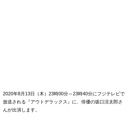
2020
年
8
月
13
日（木）
23
時
00
分～
23
時
40
分にフジテレビで
放送される『アウトデラックス』に、俳優の坂口涼太郎さ
んが出演します。