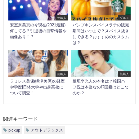
芸能人
グルメ
安室奈美恵の今現在(2021最新)
パンプキンスパイスラテの販売
何してる？引退後の目撃情報や
期間はいつまで？スパイス抜き
画像あり！？
にできる？おすすめのカスタム
は？
芸能人
芸能人
ラミレス美保(嶋津美保)の経歴
板垣李光人の本名は？韓国ハー
や学歴|日体大学や出身高校に
フ説は本当なの!?国籍はどこな
ついて調査！
のか？
関連キーワード
pickup
アウトデラックス