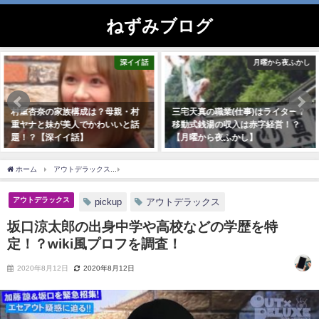
ねずみブログ
深イイ話
月曜から夜ふかし
有
・村
三宅天真の職業(仕事)はライター？
生牡蠣いもこの読み方や本名
と話
移動式銭湯の収入は赤字経営！？
過去や出身が明らかに！？【
【月曜から夜ふかし】
反省会】
2020年9月19日
2019年11月30日
ホーム
アウトデラックス
坂口涼太郎の出身中学や高校などの学歴を特定！？wiki風
アウトデラックス
pickup
アウトデラックス
坂口涼太郎の出身中学や高校などの学歴を特
定！？wiki風プロフを調査！
2020年8月12日
2020年8月12日