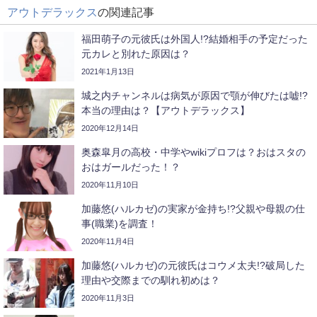
アウトデラックス
の関連記事
福田萌子の元彼氏は外国人!?結婚相手の予定だった
元カレと別れた原因は？
2021年1月13日
城之内チャンネルは病気が原因で顎が伸びたは嘘!?
本当の理由は？【アウトデラックス】
2020年12月14日
奥森皐月の高校・中学やwikiプロフは？おはスタの
おはガールだった！？
2020年11月10日
加藤悠(ハルカゼ)の実家が金持ち!?父親や母親の仕
事(職業)を調査！
2020年11月4日
加藤悠(ハルカゼ)の元彼氏はコウメ太夫!?破局した
理由や交際までの馴れ初めは？
2020年11月3日