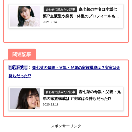
森七菜の本名は小坂七
合わせて読みたい記事
菜!?血液型や身長・体重のプロフィールも調
2021.2.14
査！
関連記事
関連記事
：
森七菜の母親・父親・兄弟の家族構成は？実家は金
持ちだった!?
森七菜の母親・父親・兄
合わせて読みたい記事
弟の家族構成は？実家は金持ちだった!?
2020.12.18
スポンサーリンク