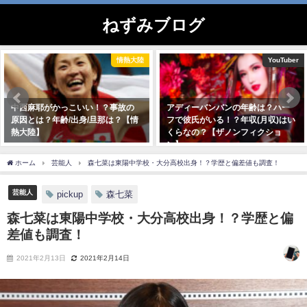
ねずみブログ
情熱大陸
YouTuber
中西麻耶がかっこいい！？事故の
アディーバンバンの年齢は？ハー
原因とは？年齢/出身/旦那は？【情
フで彼氏がいる！？年収(月収)はい
熱大陸】
くらなの？【ザノンフィクショ
ン】
2019年12月1日
2020年10月17日
ホーム
芸能人
森七菜は東陽中学校・大分高校出身！？学歴と偏差値も調査！
芸能人
pickup
森七菜
森七菜は東陽中学校・大分高校出身！？学歴と偏
差値も調査！
2021年2月13日
2021年2月14日