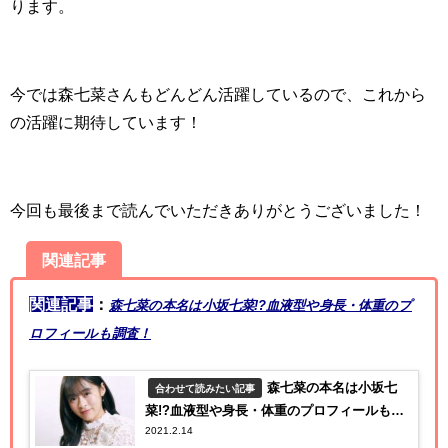
ります。
今では森七菜さんもどんどん活躍しているので、これから
の活躍に期待しています！
今回も最後まで読んでいただきありがとうございました！
関連記事
関連記事
：
森七菜の本名は小坂七菜!?血液型や身長・体重のプ
ロフィールも調査！
森七菜の本名は小坂七
合わせて読みたい記事
菜!?血液型や身長・体重のプロフィールも調
2021.2.14
査！