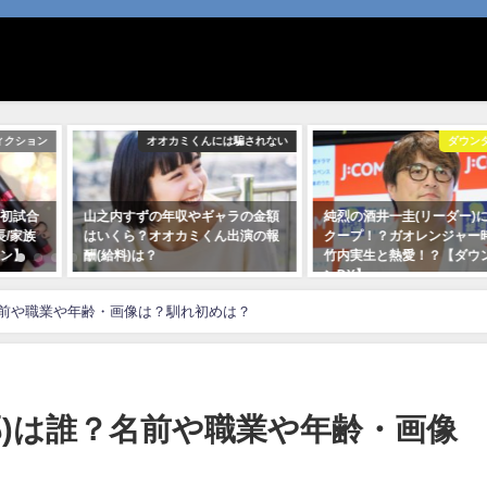
ィクション
オオカミくんには騙されない
ダウン
初試合
山之内すずの年収やギャラの金額
純烈の酒井一圭(リーダー)
長/家族
はいくら？オオカミくん出演の報
クープ！？ガオレンジャー
ン】
酬(給料)は？
竹内実生と熱愛！？【ダウ
ンDX】
2020年6月11日
2019年12月2日
名前や職業や年齢・画像は？馴れ初めは？
那)は誰？名前や職業や年齢・画像