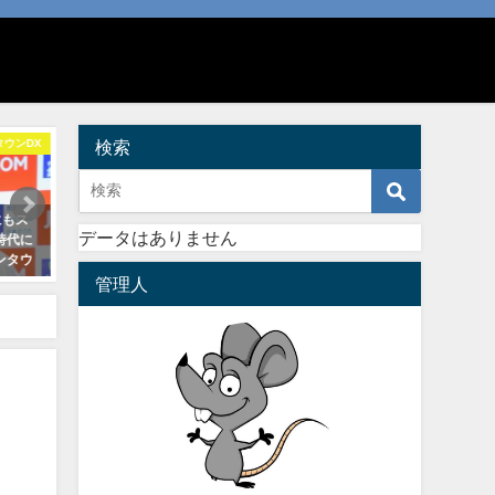
タウンDX
検索
激レアさんを連れてきた
あいつ今何
にもス
【激レアさん】ヒィロの本名は田
砂田みさ(TBS)は砂田実の娘
データはありません
時代に
村貴博！年齢や過去の画像が衝撃
経歴や職業は童話作家？【
ンタウ
すぎる！？
今何してる？】
管理人
2020年6月6日
2020年10月14日