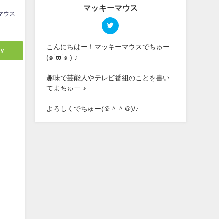
マッキーマウス
マウス
こんにちはー！マッキーマウスでちゅー
ly
(๑˙ϖ˙๑ ) ♪
趣味で芸能人やテレビ番組のことを書い
てまちゅー ♪
よろしくでちゅー(＠＾＾＠)/♪