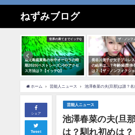
ねずみブログ
SASUKE
世界の果てまでイッテQ
ザ・ノンフ
松下雄一
鹿児島硫黄島の水中オーロラの時
長谷川美子が女子プロレス
？彼女は
期2020(ベストシーズン)やアクセ
の結果は…？年齢/経歴/身
19】
ス方法は？【イッテQ】
は？【ザ・ノンフィクショ
2020年9月13日
2019年11月30日
ホーム
芸能人ニュース
池澤春菜の夫(旦那)は誰？
芸能人ニュース
シェア
池澤春菜の夫(旦
は？馴れ初めは？
Tweet