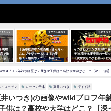
ィクション
ナニコレ珍百景
ものまねグ
今現在
千葉県松戸市の居酒屋・さんちゃ
ものまねグランプリ2020
店で働
んにブラジャーありますの看
者(出場者)&審査員の一覧
ショ
板！？場所やメニュー料金は？
【次世代ものまね芸人&歌
【ナニコレ珍百景】
ねNo.1決定戦】
2020年1月31日
2020年5月19日
やwikiプロフ年齢や経歴は？旦那や子供は？高校や大学はどこ？【深イイ話】
ル・ローゼン
ローゼン千津
夏井いつき
深イイ話
井いつき)の画像やwikiプロフ年
子供は？高校や大学はどこ？【深