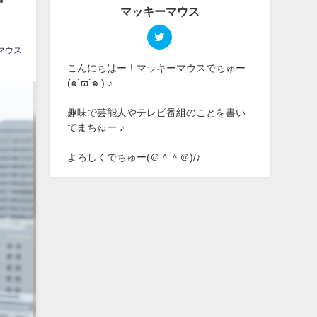
マッキーマウス
マウス
こんにちはー！マッキーマウスでちゅー
(๑˙ϖ˙๑ ) ♪
趣味で芸能人やテレビ番組のことを書い
てまちゅー ♪
よろしくでちゅー(＠＾＾＠)/♪