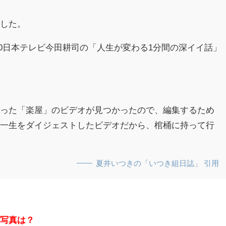
ました。
-22:00日本テレビ今田耕司の「人生が変わる1分間の深イイ話」
！
取った「楽屋」のビデオが見つかったので、編集するため
の一生をダイジェストしたビデオだから、棺桶に持って行
）
夏井いつきの「いつき組日誌」 引用
や写真は？