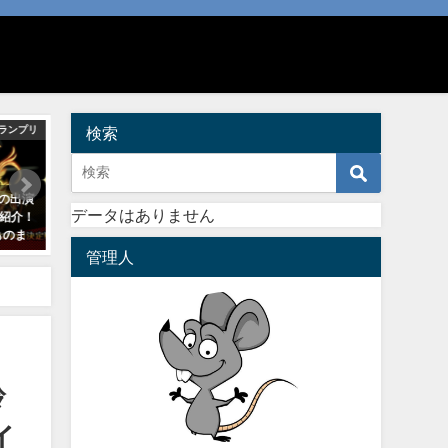
ランプリ
検索
あいつ今何してる?
オオカミくんには騙
春の出演
越野沙織(将棋天才少女)のwiki経歴
山之内すずの年収やギャラ
データはありません
を紹介！
プロフィール・学歴がヤバすぎ
はいくら？オオカミくん出
ものま
る！？【あいつ今何してる?】
酬(給料)は？
管理人
2020年1月26日
2020年6月11日
齢
イ