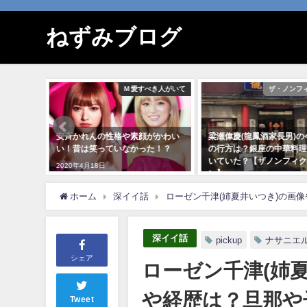
ねずみブログ
ィクション
M 愛すべき人がいて
ザ・ノンフ
旦那(夫)
安斉かれんの性格や素顔がかわい
梁瀬偉慶(龍鳳酒家長男)の
フで名前
い！昔は笑っていなかった！？
の行方は？銀座の中華料理
ン】
いていた？【ザノンフィク
2020年4月18日
ン】
2020年9月20日
ホーム
深イイ話
ローゼン千津(姉夏井いつき)の画像
深イイ話
pickup
ナサニエ
シェア
ローゼン千津(姉夏
や経歴は？旦那や
Tweet