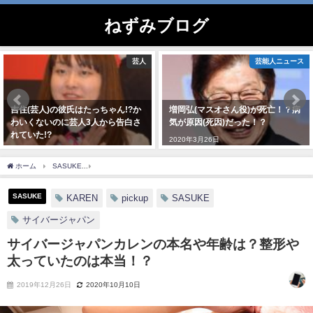
ねずみブログ
芸人
芸能人ニュース
吉住(芸人)の彼氏はたっちゃん!?か
増岡弘(マスオさん役)が死亡！？病
わいくないのに芸人3人から告白さ
気が原因(死因)だった！？
れていた!?
2020年3月26日
2020年12月15日
ホーム
SASUKE
サイバージャパンカレンの本名や年齢は？整形や太っていたのは本
SASUKE
KAREN
pickup
SASUKE
サイバージャパン
サイバージャパンカレンの本名や年齢は？整形や
太っていたのは本当！？
2019年12月26日
2020年10月10日