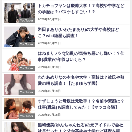
トカチョフヤンは慶應大学！？高校や中学など
の学歴は？バスケもすごい！？
2020年10月22日
YouTuber
岩田まあり(いわたまあり)の大学や高校はど
こ？wiki経歴も調査！
2020年10月21日
YouTuber
はねまり パパ(父親)が気持ち悪いし嫌い！？仕
事(職業)や年収はいくら？
2020年10月18日
YouTuber
わたあめりなの本名や大学・高校は？彼氏や熱
愛の噂も調査！【たまゆら学園】
2020年10月18日
YouTuber
すずしょうと母親は元歌手！？名前や素顔は？
仕事(職業)も調査してみた！【マツコ会議】
2020年10月16日
YouTuber
熊崎優美(ゆんちゃんねる)の元アイドルで会社
社長だった！？父や高校や大学など経歴を調