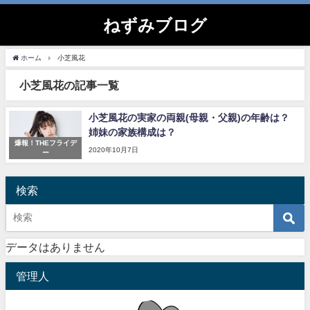
ねずみブログ
ホーム
小芝風花
小芝風花の記事一覧
小芝風花の実家の両親(母親・父親)の年齢は？
姉妹の家族構成は？
爆報！THEフライデ
2020年10月7日
ー
検索
データはありません
管理人