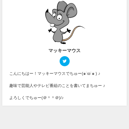
マッキーマウス
こんにちはー！マッキーマウスでちゅー(๑˙ϖ˙๑ ) ♪
趣味で芸能人やテレビ番組のことを書いてまちゅー ♪
よろしくでちゅー(＠＾＾＠)/♪