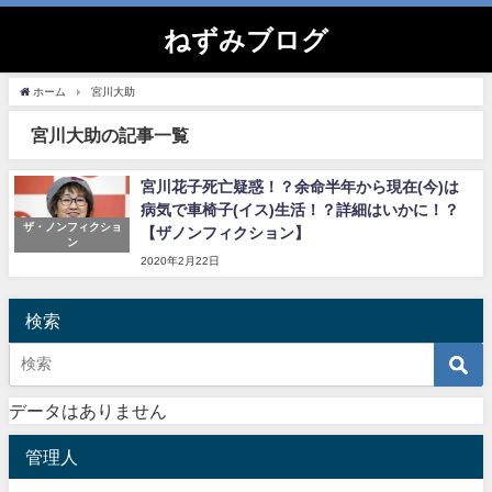
ねずみブログ
ホーム
宮川大助
宮川大助の記事一覧
宮川花子死亡疑惑！？余命半年から現在(今)は
病気で車椅子(イス)生活！？詳細はいかに！？
ザ・ノンフィクショ
【ザノンフィクション】
ン
2020年2月22日
検索
データはありません
管理人