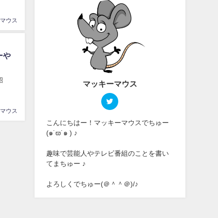
マウス
ーや
紹
マッキーマウス
マウス
こんにちはー！マッキーマウスでちゅー
(๑˙ϖ˙๑ ) ♪
趣味で芸能人やテレビ番組のことを書い
てまちゅー ♪
よろしくでちゅー(＠＾＾＠)/♪