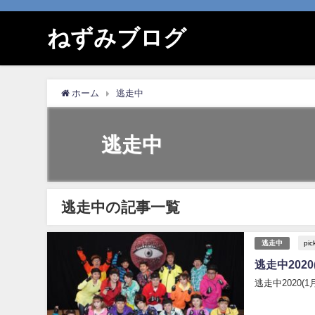
ねずみブログ
ホーム
逃走中
逃走中
逃走中の記事一覧
pic
逃走中
逃走中202
逃走中2020(